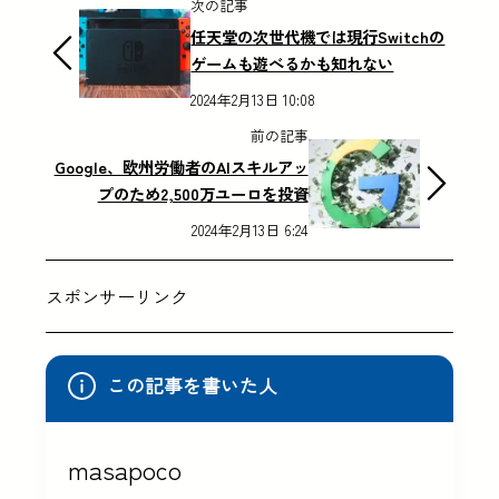
次の記事
任天堂の次世代機では現行Switchの
ゲームも遊べるかも知れない
2024年2月13日 10:08
前の記事
Google、欧州労働者のAIスキルアッ
プのため2,500万ユーロを投資
2024年2月13日 6:24
スポンサーリンク
この記事を書いた人
masapoco