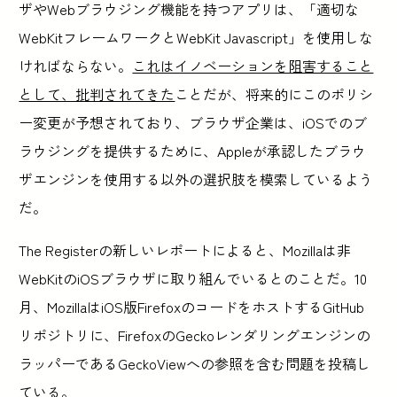
ザやWebブラウジング機能を持つアプリは、「適切な
WebKitフレームワークとWebKit Javascript」を使用しな
ければならない。
これはイノベーションを阻害すること
として、批判されてきた
ことだが、将来的にこのポリシ
ー変更が予想されており、ブラウザ企業は、iOSでのブ
ラウジングを提供するために、Appleが承認したブラウ
ザエンジンを使用する以外の選択肢を模索しているよう
だ。
The Registerの新しいレポートによると、Mozillaは非
WebKitのiOSブラウザに取り組んでいるとのことだ。10
月、MozillaはiOS版FirefoxのコードをホストするGitHub
リポジトリに、FirefoxのGeckoレンダリングエンジンの
ラッパーであるGeckoViewへの参照を含む問題を投稿し
ている。