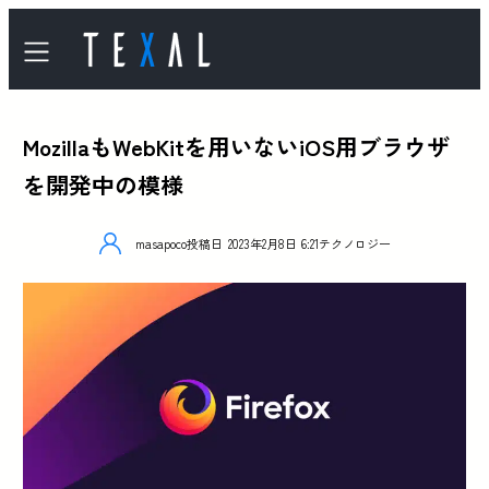
MozillaもWebKitを用いないiOS用ブラウザ
を開発中の模様
masapoco
投稿日
2023年2月8日 6:21
テクノロジー