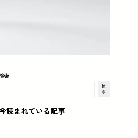
検索
検
索
今読まれている記事