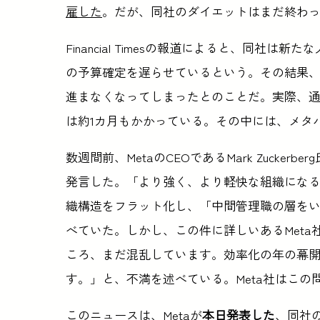
雇した
。だが、同社のダイエットはまだ終わ
Financial Timesの報道によると、同
の予算確定を遅らせているという。その結果
進まなくなってしまったとのことだ。実際、
は約1カ月もかかっている。その中には、メタ
数週間前、MetaのCEOであるMark Zucke
発言した。「より強く、より軽快な組織になる
織構造をフラット化し、「中間管理職の層を
べていた。しかし、この件に詳しいあるMet
ころ、まだ混乱しています。効率化の年の幕
す。」と、不満を述べている。Meta社はこ
このニュースは、Metaが
本日発表した
、同社の