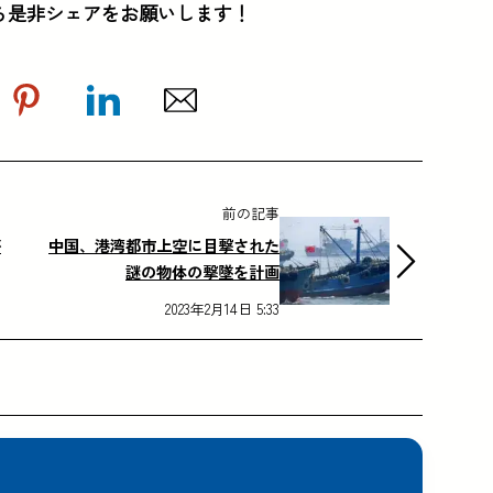
ら是非シェアをお願いします！
前の記事
が
中国、港湾都市上空に目撃された
謎の物体の撃墜を計画
2023年2月14日 5:33