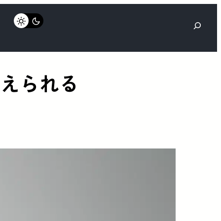
検
索
伝えられる