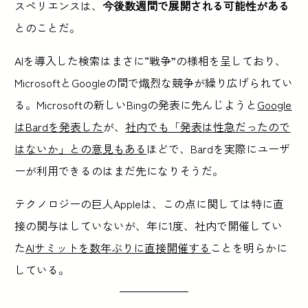
スペリエンスは、
今後数週間で展開される可能性がある
とのことだ。
AIを導入した検索はまさに“戦争”の様相を呈しており、
MicrosoftとGoogleの間で熾烈な競争が繰り広げられてい
る。Microsoftの新しいBingの発表に先んじようと
Google
はBardを発表した
が、
社内でも「発表は性急だったので
はないか」との意見もある
ほどで、Bardを実際にユーザ
ーが利用できるのはまだ先になりそうだ。
テクノロジーの巨人Appleは、この点に関しては特に直
接の関与はしていないが、年に1度、社内で開催してい
た
AIサミットを数年ぶりに直接開催する
ことを明らかに
している。