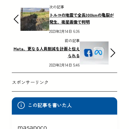
次の記事
トルコの地震で全長300kmの亀裂が
発生、衛星画像で判明
2023年2月14日 6:36
前の記事
Meta、更なる人員削減を計画と伝え
られる
2023年2月14日 5:46
スポンサーリンク
この記事を書いた人
masapoco