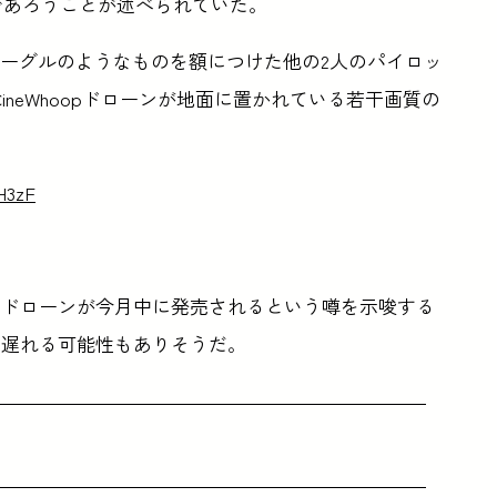
うであろうことが述べられていた。
ゴーグルのようなものを額につけた他の2人のパイロッ
CineWhoopドローンが地面に置かれている若干画質の
H3zF
Whoopドローンが今月中に発売されるという噂を示唆する
は遅れる可能性もありそうだ。