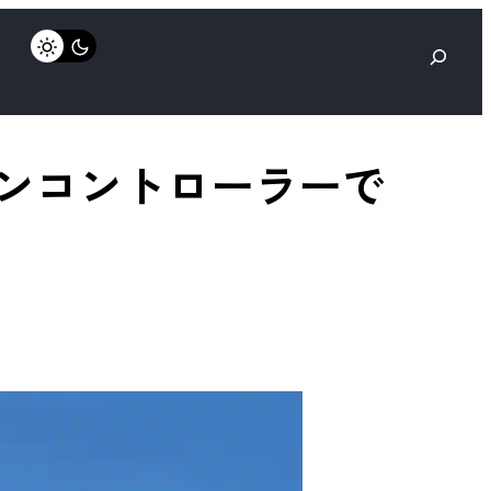
検
索
ションコントローラーで