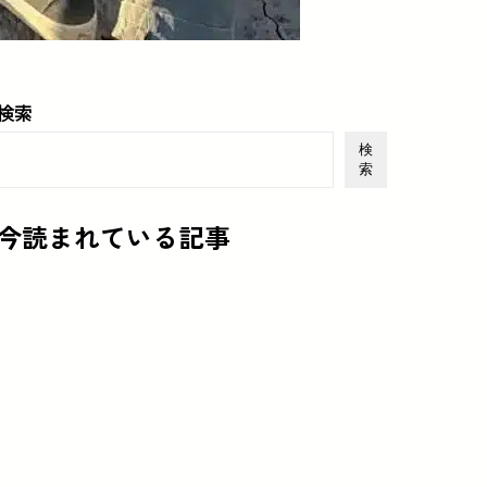
検索
検
索
今読まれている記事