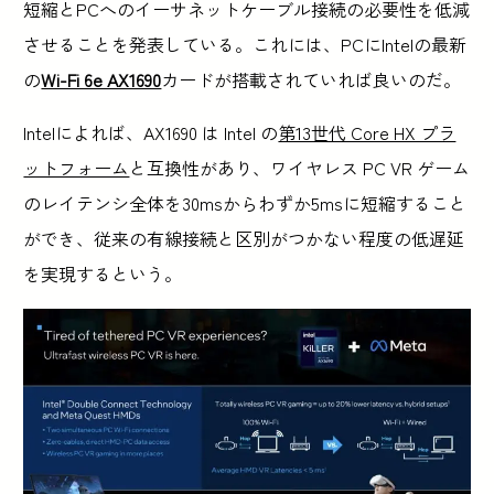
短縮とPCへのイーサネットケーブル接続の必要性を低減
させることを発表している。これには、PCにIntelの最新
の
Wi-Fi 6e AX1690
カードが搭載されていれば良いのだ。
Intelによれば、AX1690 は Intel の
第13世代 Core HX プラ
ットフォーム
と互換性があり、ワイヤレス PC VR ゲーム
のレイテンシ全体を30msからわずか5msに短縮すること
ができ、従来の有線接続と区別がつかない程度の低遅延
を実現するという。