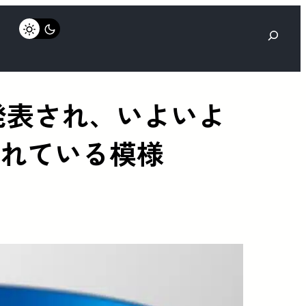
検
索
に発表され、いよいよ
されている模様