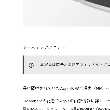
ホーム
>
テクノロジー
本記事は広告およびアフィリエイトプ
長い間噂されていた
Apple
の
複合現実（MR）
Bloombergの記者でAppleの内部情報に詳しい
発のMRヘッドセットを、
6月のWWDC（Worldw