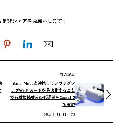
ら是非シェアをお願いします！
前の記事
適
Intel、Metaと連携してフラッグシ
マ
ップWi-Fiカードを最適化すること
で有線接続並みの低遅延をQuest 2
で実現
2023年1月8日 12:20