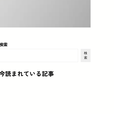
検索
検
索
今読まれている記事