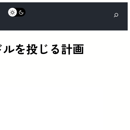
検
索
0億ドルを投じる計画