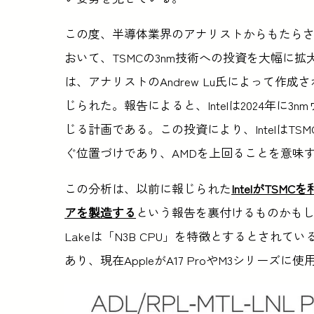
この度、半導体業界のアナリストからもたらされ
おいて、TSMCの3nm技術への投資を大幅に
は、アナリストのAndrew Lu氏によって作成さ
じられた。報告によると、Intelは2024年に3n
じる計画である。この投資により、IntelはTS
ぐ位置づけであり、AMDを上回ることを意味
この分析は、以前に報じられた
IntelがTSM
アを製造する
という報告を裏付けるものかもし
Lakeは「N3B CPU」を特徴とするとされてい
あり、現在AppleがA17 ProやM3シリーズに