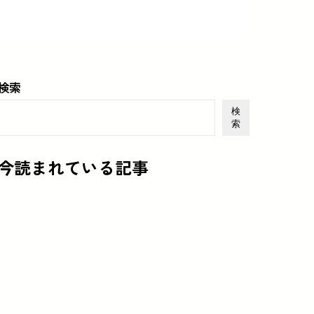
検索
検
索
今読まれている記事