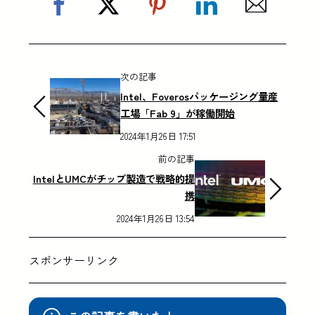
次の記事
Intel、Foverosパッケージング量産
工場「Fab 9」が稼働開始
2024年1月26日 17:51
前の記事
IntelとUMCがチップ製造で戦略的提
携
2024年1月26日 13:54
スポンサーリンク