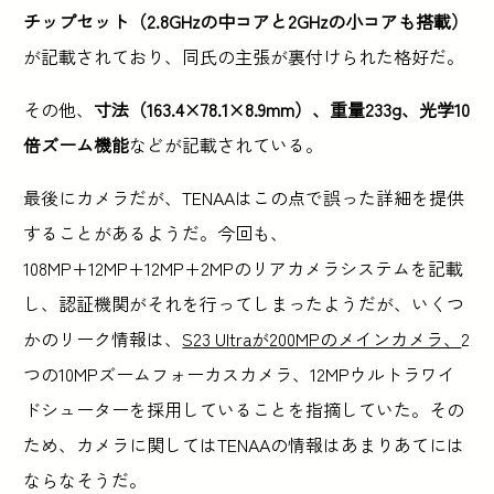
チップセット（2.8GHzの中コアと2GHzの小コアも搭載）
が記載されており、同氏の主張が裏付けられた格好だ。
その他、
寸法（163.4×78.1×8.9mm）、重量233g、光学10
倍ズーム機能
などが記載されている。
最後にカメラだが、TENAAはこの点で誤った詳細を提供
することがあるようだ。今回も、
108MP+12MP+12MP+2MPのリアカメラシステムを記載
し、認証機関がそれを行ってしまったようだが、いくつ
かのリーク情報は、
S23 Ultraが200MPのメインカメラ、
2
つの10MPズームフォーカスカメラ、12MPウルトラワイ
ドシューターを採用していることを指摘していた。その
ため、カメラに関してはTENAAの情報はあまりあてには
ならなそうだ。