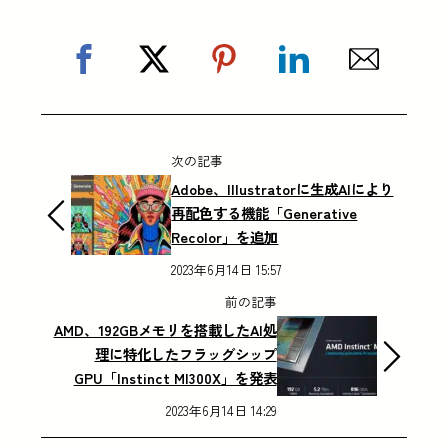
次の記事
Adobe、Illustratorに生成AIにより
再配色する機能「Generative
Recolor」を追加
2023年6月14日 15:57
前の記事
AMD、192GBメモリを搭載したAI処
理に特化したフラッグシップ
GPU「Instinct MI300X」を発表
2023年6月14日 14:29