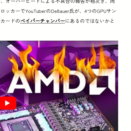
で、オーバーヒートによる不具合の報告が相次ぎ、同
でYouTuberのDe8auer氏が、4つのGPUサン
がカードの
ベイパーチャンバー
にあるのではないかと