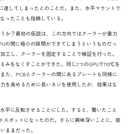
℃に達してしまったとのことだ。また、水平マウントで
速くなったことも指摘している。
ろうか？最初の仮説は、この方向ではクーラーが重力
PUの間に極小の隙間ができてしまうというものだっ
ー加工し、クーラーを固定することで検証を行った。
みをなくすことができた。同じ2つのGPUで110℃を
また、PCBとクーラーの間にあるプレートも同様に
圧力を高めるために長いネジを使用したが、効果はな
ら水平に反転させることにした。すると、驚いたこと
ットスポットになったのだ。さらに興味深いことに、彼
高いままだった。