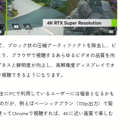
は、AIを使用して、ブロック状の圧縮アーティファクトを除去し、ビ
より、ブラウザで視聴するあらゆるビデオの品質を向
プネスと鮮明度が向上し、高解像度ディスプレイでオ
で視聴できるようになります。
lixを主にPCで利用しているユーザーには福音となるかも
違うのだが、例えばベーシックプラン（720p出力）で契
tionを使ってChromeで視聴すれば、4Kに近い画質で楽しむ