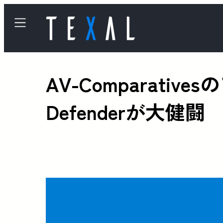
AV-Comparati
Defenderが大健闘