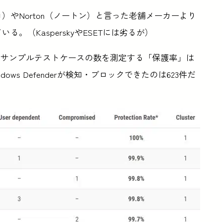
クロ）やNorton（ノートン）と言った老舗メーカーより
ている。（KasperskyやESETには劣るが）
るサンプルテストケースの数を測定する「保護率」は
ws Defenderが検知・ブロックできたのは623件だ