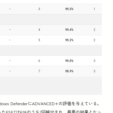
 Windows DefenderにADVANCED+の評価を与えている。
ESETは626のうち7回検出され、最悪の結果となっ