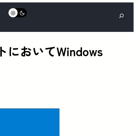
検
索
トにおいてWindows