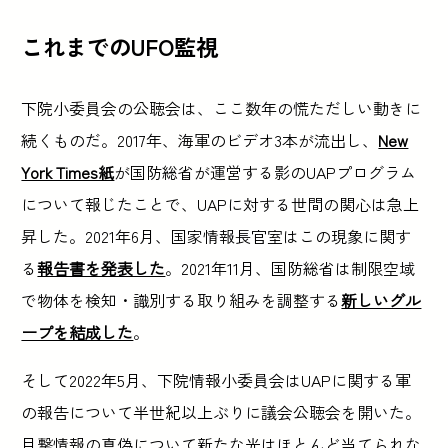
これまでのUFO監視
下院小委員会の公聴会は、ここ数年の慌ただしい動きに
続くものだ。2017年、海軍のビデオ3本が流出し、
New
York Times紙
が国防総省が運営する影のUAPプログラム
について報じたことで、UAPに対する世間の関心は急上
昇した。2021年6月、国家情報長官室はこの現象に関す
る
報告書を発表した
。2021年11月、国防総省は制限空域
で物体を検知・識別する取り組みを調整する
新しいグル
ープを結成した
。
そして2022年5月、下院情報小委員会はUAPに関する軍
の報告について半世紀以上ぶりに議会公聴会を開いた。
目撃情報の真偽について新たな光はほとんど当てられな