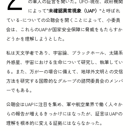
の軍人の証言を聞いた。UFO-現在、政府機関
によって“
未確認異常現象（UAP）
”と呼ばれ
ている-についての公聴会を開くことによって、小委員
会は、これらのUAPが国家安全保障に脅威をもたらすか
どうかを理解しようとした。
私は天文学者であり、宇宙論、ブラックホール、太陽系
外惑星、宇宙における生命について研究し、執筆してい
る。また、万が一の場合に備えて、地球外文明との交信
方法を研究する国際的なグループの諮問委員会のメンバ
ーでもある。
公聴会はUAPに注目を集め、軍や航空業界で働く人々か
らの報告が増えるきっかけにはなったが、証言はUAPの
理解を根本的に変える証拠にはならなかった。