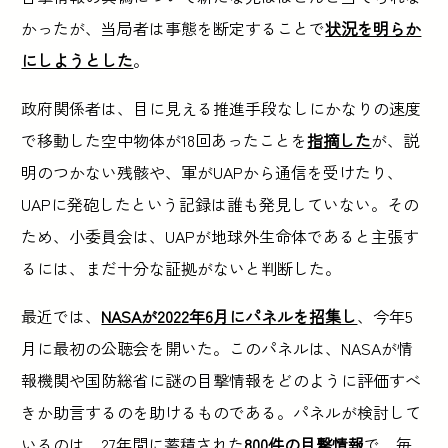
かったが、当局者は事態を断定することで
状況を明らか
にしようとした
。
政府関係者は、目に見える推進手段なしにかなりの速度
で移動した空中物体が18回あったことを
指摘した
が、説
明のつかない残骸や、軍がUAPから通信を受けたり、
UAPに発砲したという記録は誰も発見していない。その
ため、小委員会は、UAPが地球外生命体であると主張す
るには、まだ十分な証拠がないと判断した。
最近では、
NASAが2022年6月にパネルを招集し
、今年5
月に最初の公聴会を開いた。このパネルは、NASAが情
報機関や国防総省に謎の目撃情報をどのように評価すべ
きか助言するのを助けるものである。パネルが検討して
いるのは、27年間に蓄積された
800件の目撃情報
で、毎