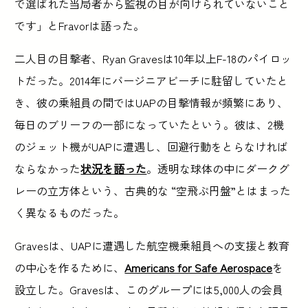
で選ばれた当局者から監視の目が向けられていないこと
です」とFravorは語った。
二人目の目撃者、Ryan Gravesは10年以上F-18のパイロッ
トだった。2014年にバージニアビーチに駐留していたと
き、彼の乗組員の間ではUAPの目撃情報が頻繁にあり、
毎日のブリーフの一部になっていたという。彼は、2機
のジェット機がUAPに遭遇し、回避行動をとらなければ
ならなかった
状況を語った
。透明な球体の中にダークグ
レーの立方体という、古典的な “空飛ぶ円盤”とはまった
く異なるものだった。
Gravesは、UAPに遭遇した航空機乗組員への支援と教育
の中心を作るために、
Americans for Safe Aerospace
を
設立した。Gravesは、このグループには5,000人の会員