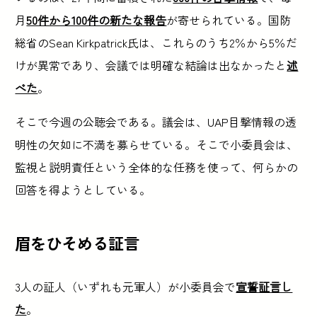
月
50件から100件の新たな報告
が寄せられている。国防
総省のSean Kirkpatrick氏は、これらのうち2％から5％だ
けが異常であり、会議では明確な結論は出なかったと
述
べた
。
そこで今週の公聴会である。議会は、UAP目撃情報の透
明性の欠如に不満を募らせている。そこで小委員会は、
監視と説明責任という全体的な任務を使って、何らかの
回答を得ようとしている。
眉をひそめる証言
3人の証人（いずれも元軍人）が小委員会で
宣誓証言し
た
。