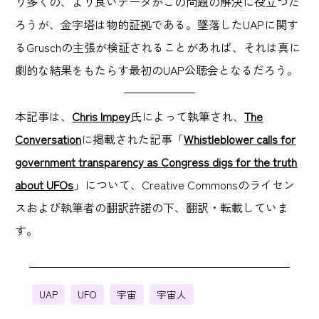
り多くの、より良いデータがこの問題の解決に役立つだ
ろうが、金字塔は物的証拠である。墜落したUAPに関す
るGruschの主張が検証されることがあれば、それは真に
劇的な結果をもたらす最初のUAP公聴会となるだろう。
本記事は、
Chris Impey
氏によって執筆され、
The
Conversation
に掲載された記事「
Whistleblower calls for
government transparency as Congress digs for the truth
about UFOs
」について、Creative Commonsのライセン
スおよび執筆者の翻訳許諾の下、翻訳・転載していま
す。
UAP
UFO
宇宙
宇宙人