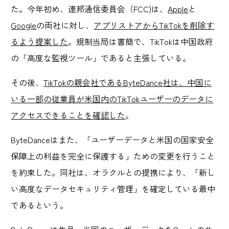
た。今年初め、連邦通信委員会（FCC)は、
Apple
と
Google
の両社に対し、
アプリストアからTikTokを削除す
るよう提案した
。規制当局は書簡で、TikTokは中国政府
の「高度な監視ツール」であると主張している。
その後、
TikTokの親会社であるByteDance社は、中国に
いる一部の従業員が米国内のTikTokユーザーのデータに
アクセスできることを確認した
。
ByteDanceはまた、「ユーザーデータと米国の国家安全
保障上の利益を完全に保護する」ための変更を行うこと
を約束した。同社は、オラクルとの提携により、「新し
い高度なデータセキュリティ管理」を確定している最中
であるという。