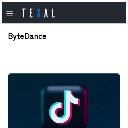
内
容
を
ByteDance
ス
キ
ッ
プ