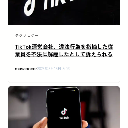
テクノロジー
TikTok運営会社、違法行為を指摘した従
業員を不法に解雇したとして訴えられる
masapoco
/
2023年5月15日 5:03