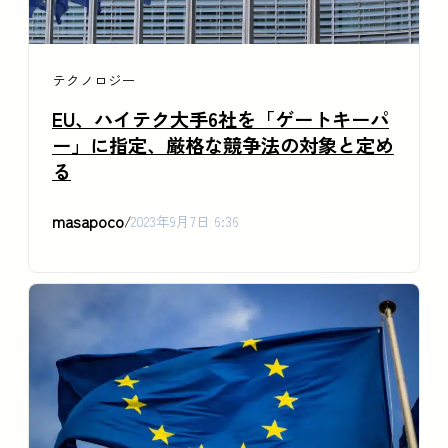
テクノロジー
EU、ハイテク大手6社を「ゲートキーパ
ー」に指定、厳格な競争法の対象と定め
る
masapoco
/
2023年9月7日 6:36