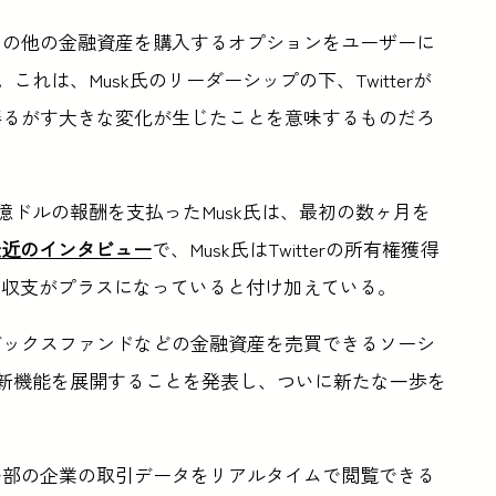
貨、その他の金融資産を購入するオプションをユーザーに
れは、Musk氏のリーダーシップの下、Twitterが
板を揺るがす大きな変化が生じたことを意味するものだろ
40億ドルの報酬を支払ったMusk氏は、最初の数ヶ月を
最近のインタビュー
で、Musk氏はTwitterの所有権獲得
在収支がプラスになっていると付け加えている。
インデックスファンドなどの金融資産を売買できるソーシ
る新機能を展開することを発表し、ついに新たな一歩を
ドや一部の企業の取引データをリアルタイムで閲覧できる