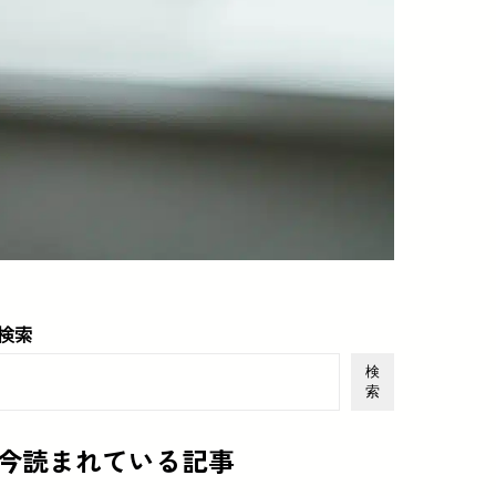
検索
検
索
今読まれている記事