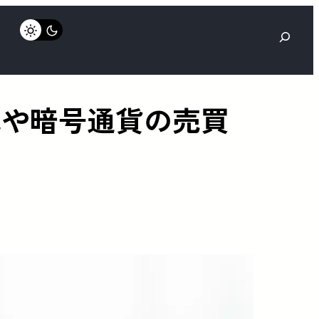
検
索
株式や暗号通貨の売買