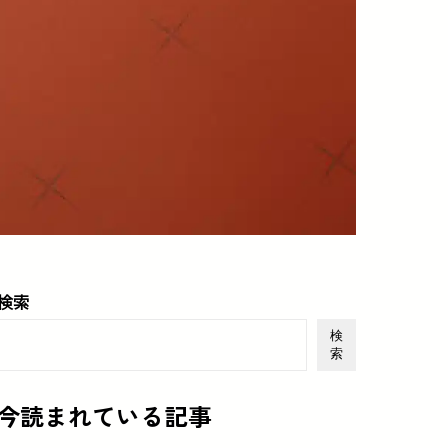
検索
検
索
今読まれている記事