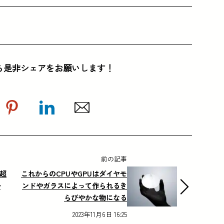
ら是非シェアをお願いします！
前の記事
の超
これからのCPUやGPUはダイヤモ
y
ンドやガラスによって作られるき
らびやかな物になる
2023年11月6日 16:25