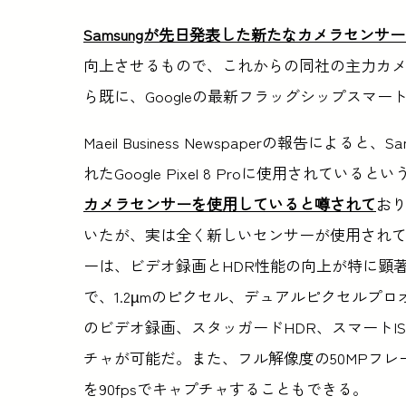
Samsungが先日発表した新たなカメラセンサー「I
向上させるもので、これからの同社の主力カ
ら既に、Googleの最新フラッグシップスマートフ
Maeil Business Newspaperの報告による
れたGoogle Pixel 8 Proに使用されていると
カメラセンサーを使用していると噂されて
お
いたが、実は全く新しいセンサーが使用され
ーは、ビデオ録画とHDR性能の向上が特に顕著
で、1.2µmのピクセル、デュアルピクセルプロオート
のビデオ録画、スタッガードHDR、スマートI
チャが可能だ。また、フル解像度の50MPフレーム
を90fpsでキャプチャすることもできる。