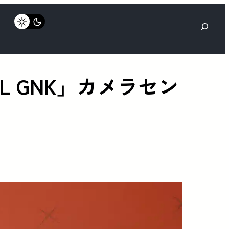
検
索
CELL GNK」カメラセン