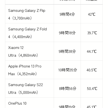
Samsung Galaxy Z Flip
9時間4分
42℃
4（3,700mAh）
Samsung Galaxy Z Fold
9時間18分
39.7℃
4（4,400mAh）
Xiaomi 12
9時間38分
44.1℃
Ultra（4,860mAh）
Apple iPhone 13 Pro
10時間35分
40.5℃
Max（4,352mAh）
Samsung Galaxy S22
8時間56分
50.4℃
Ultra（5,000mAh）
OnePlus 10
9時間19分
45.1℃