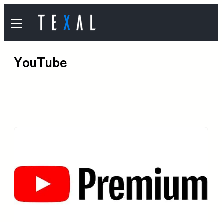
内
容
を
YouTube
ス
キ
ッ
プ