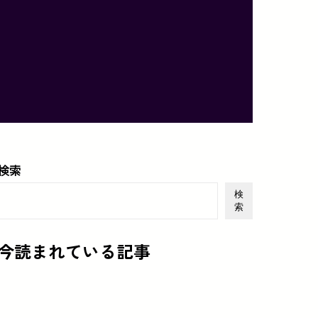
検索
検
索
今読まれている記事