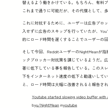
替えるよう働きかけている。もちろん、有料プラ
これまで通りに可能だが、その代償として、
これに対抗するために、ユーザーは広告ブロ
入せずに広告のスキップを行っていたが、You
的にロード時間を遅くすることでユーザーの
そして今回、RedditユーザーのNightMea
ックブロッカー対抗策を講じているようだ。
著に低下している事を報告している。このス
下をインターネット速度の低下と勘違いして
と、ロード時間は大幅に改善されると報告さ
Youtube started slowing video buffer with
by
u/NightMean
in
youtube