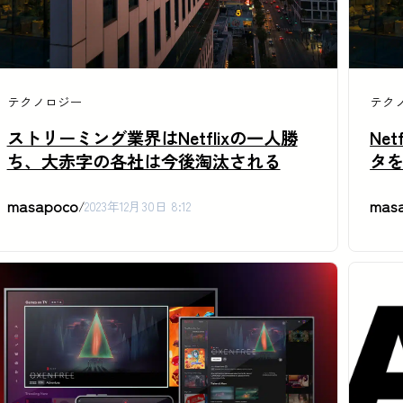
テクノロジー
テク
ストリーミング業界はNetflixの一人勝
Ne
ち、大赤字の各社は今後淘汰される
タ
masapoco
mas
/
2023年12月30日 8:12