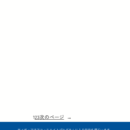
1
2
3
次のページ
→
当メディアはアフィリエイトプログラムによる収益を得ています