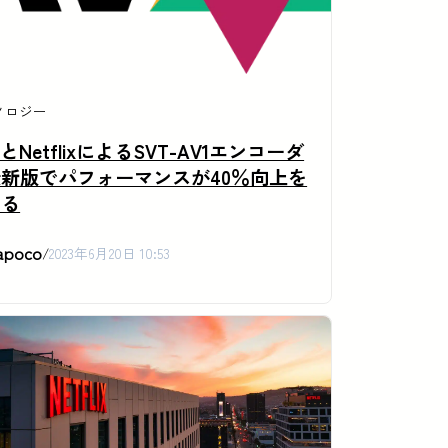
ノロジー
elとNetflixによるSVT-AV1エンコーダ
新版でパフォーマンスが40％向上を
せる
apoco
/
2023年6月20日 10:53