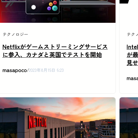
テクノロジー
テク
Netflixがゲームストリーミングサービス
Int
に参入、カナダと英国でテストを開始
が最
見
masapoco
/
2023年8月15日 6:23
mas