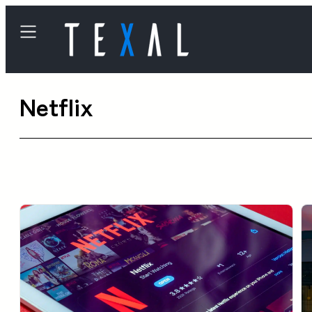
内
容
を
ス
Netflix
キ
ッ
プ