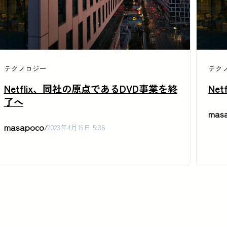
テクノロジー
テク
Netflix、同社の原点であるDVD事業を終
Ne
了へ
mas
masapoco
/
2023年4月19日 5:38