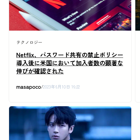
テクノロジー
Netflix、パスワード共有の禁止ポリシー
導入後に米国において加入者数の顕著な
伸びが確認された
masapoco
/
2023年6月10日 16:22