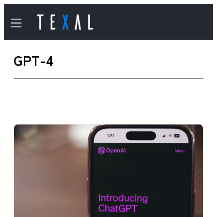
内
容
を
GPT-4
ス
キ
ッ
プ