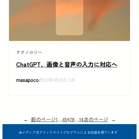
テクノロジー
ChatGPT、画像と音声の入力に対応へ
masapoco
/
2023年9月26日 3:29
←
前のページ
1
…
4
5
6
7
8
…
14
次のページ
→
当メディアはアフィリエイトプログラムによる収益を得ています