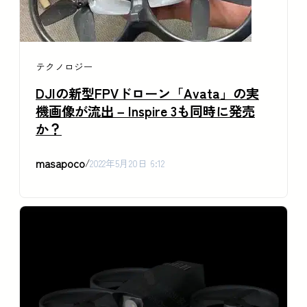
テクノロジー
DJIの新型FPVドローン「Avata」の実
機画像が流出 – Inspire 3も同時に発売
か？
masapoco
/
2022年5月20日 6:12