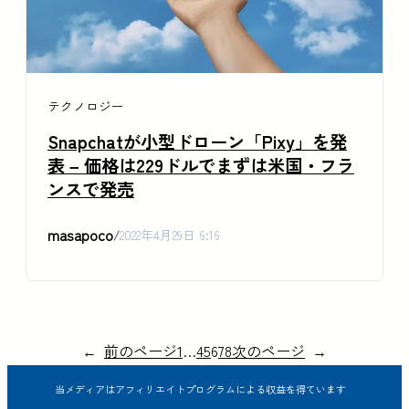
テクノロジー
Snapchatが小型ドローン「Pixy」を発
表 – 価格は229ドルでまずは米国・フラ
ンスで発売
masapoco
/
2022年4月29日 6:16
←
前のページ
1
…
4
5
6
7
8
次のページ
→
当メディアはアフィリエイトプログラムによる収益を得ています