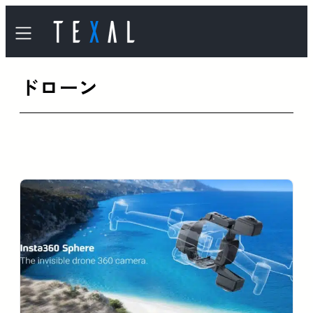
内
容
を
ドローン
ス
キ
ッ
プ