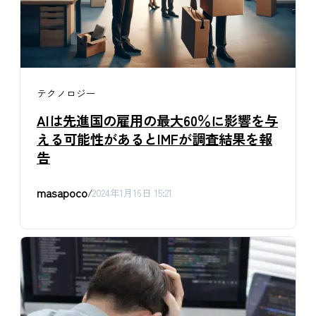
テクノロジー
AIは先進国の雇用の最大60％に影響を与
える可能性があるとIMFが調査結果を報
告
masapoco
/
2024年1月16日 15:21