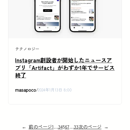
テクノロジー
Instagram創設者が開始したニュースア
プリ「Artifact」がわずか1年でサービス
終了
masapoco
/
2024年1月13日 8:00
←
前のページ
1
…
3
4
5
6
7
…
33
次のページ
→