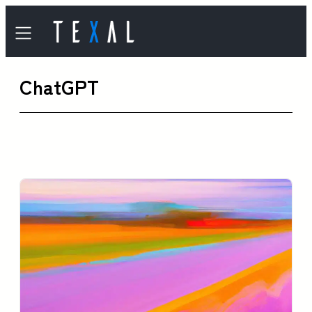
内
容
を
ChatGPT
ス
キ
ッ
プ