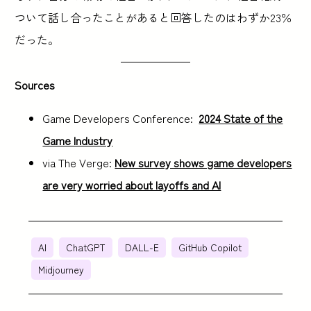
ついて話し合ったことがあると回答したのはわずか23％
だった。
Sources
Game Developers Conference:
2024 State of the
Game Industry
via The Verge:
New survey shows game developers
are very worried about layoffs and AI
AI
ChatGPT
DALL-E
GitHub Copilot
Midjourney