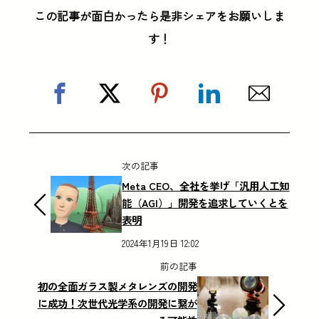
この記事が面白かったら是非シェアをお願いしま
す！
次の記事
Meta CEO、全社を挙げ「汎用人工知
能（AGI）」開発を追求していくとを
表明
2024年1月19日 12:02
前の記事
初の全面ガラス製メタレンズの開発
に成功！次世代光学系の開発に繋が