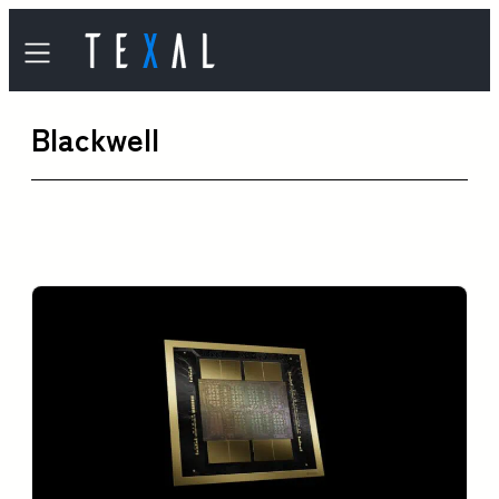
内
容
を
Blackwell
ス
キ
ッ
プ