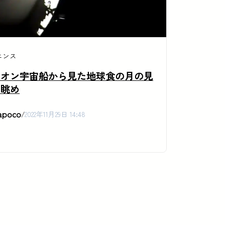
エンス
リオン宇宙船から見た地球食の月の見
な眺め
apoco
/
2022年11月29日 14:48