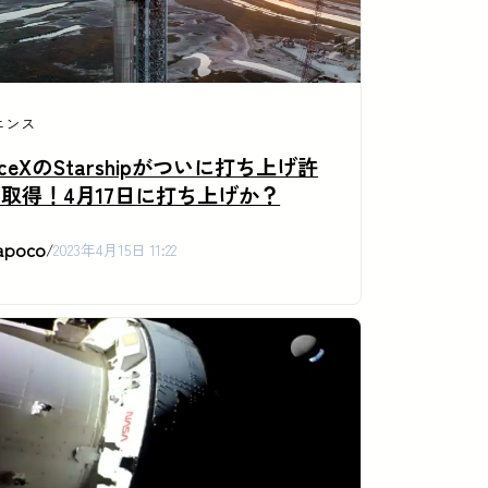
エンス
aceXのStarshipがついに打ち上げ許
取得！4月17日に打ち上げか？
apoco
/
2023年4月15日 11:22