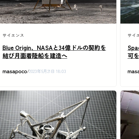
サイエンス
サイ
Blue Origin、NASAと34億ドルの契約を
Sp
結び月面着陸船を建造へ
可を
masapoco
mas
/
2023年5月21日 18:03