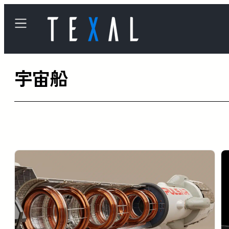
内
容
を
ス
宇宙船
キ
ッ
プ