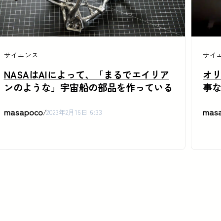
サイエンス
サイ
NASAはAIによって、「まるでエイリア
オ
ンのような」宇宙船の部品を作っている
事
masapoco
mas
/
2023年2月16日 6:33