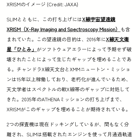
XRISMのイメージ (Credit: JAXA)
SLIMとともに、この打ち上げには
X線宇宙望遠鏡
XRISM（X-Ray Imaging and Spectroscopy Mission）
も含
まれていた。この望遠鏡の目的は、2016年に
X線天文衛
星「ひとみ」
がソフトウェアエラーによって予期せず破
壊されたことによって生じたギャップを埋めることであ
る。チャンドラX線天文台とXMMニュートン・ミッショ
ンは15年以上稼働しており、老朽化が進んでいるため、
天文学者はスペクトルの軟X線帯のギャップに対処して
きた。2035年のATHENAミッションの打ち上げまで、
XRISMがこのギャップを埋めることが期待されている。
2つの探査機は現在ドッキングしているが、間もなく分
離され、SLIMは搭載されたエンジンを使って月通過軌道