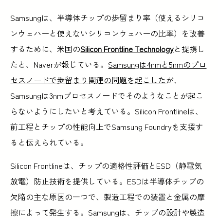
Samsungは、半導体チップの歩留まり率（使えるシリコ
ンウェハーと使えないシリコンウェハーの比率）を改善
するために、米国の
Silicon Frontline Technology
と提携し
たと、Naverが報じている。
Samsungは4nmと5nmのプロ
セスノードで歩留まり関連の問題を起こした
が、
Samsungは3nmプロセスノードでそのようなことが起こ
らないようにしたいと考えている。Silicon Frontlineは、
前工程とチップの性能向上でSamsung Foundryを支援す
ると伝えられている。
Silicon Frontlineは、チップの適格性評価とESD（静電気
放電）防止技術を提供している。ESDは半導体チップの
欠陥の主な原因の一つで、製造工程での装置と金属の摩
擦によって発生する。Samsungは、チップの設計や製造