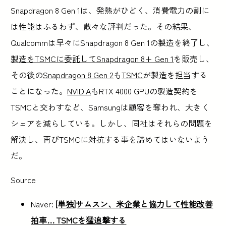
Snapdragon 8 Gen 1は、発熱がひどく、消費電力の割に
は性能はふるわず、散々な評判だった。その結果、
Qualcommは早々にSnapdragon 8 Gen 1の製造を終了し、
製造をTSMCに委託してSnapdragon 8+ Gen 1
を販売し、
その後の
Snapdragon 8 Gen 2
も
TSMC
が製造を担当する
ことになった。
NVIDIA
もRTX 4000 GPUの製造契約を
TSMCと交わすなど、Samsungは顧客を奪われ、大きく
シェアを減らしている。しかし、同社はそれらの問題を
解決し、再びTSMCに対抗する事を諦めてはいないよう
だ。
Source
Naver:
[単独]サムスン、米企業と協力して性能改善
拍車… TSMCを猛追撃する