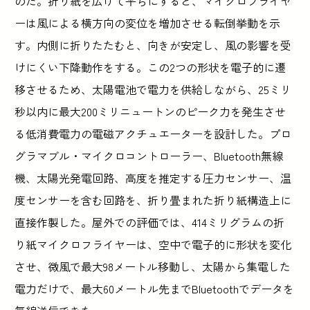
のだ。折り紙を広げて平らにすると、マイクロフライヤ
ーは風による横方向の変位を増加させる転倒挙動を示
す。内側に折りたたむと、向きが安定し、風の影響を受
けにくい下降動作をする。この2つの形状を電子的に遷
移させるため、太陽電池で電力を供給しながら、25ミリ
秒以内に最大200ミリニュートンのピーク力を発生させ
る低消費電力の電磁アクチュエーターを設計した。プロ
グラマブル・マイクロコントローラー、Bluetooth無線
機、太陽光発電回路、高度を推定する圧力センサー、温
度センサーを含む回路を、折り畳まれた折り紙構造上に
直接作製した。屋外での評価では、414ミリグラムの折
り紙マイクロフライヤーは、空中で電子的に形状を変化
させ、微風で最大98メートル移動し、太陽から集電した
電力だけで、最大60メートル先までBluetoothでデータを