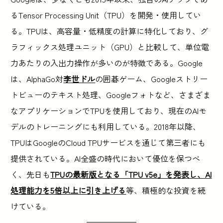
るTensor Processing Unit（TPU）を開発・使用してい
る。TPUは、高容量・低精度の計算に特化しており、グ
ラフィックス処理ユニット（GPU）と比較して、単位電
力あたりの入出力操作が多いのが特徴である。Google
は、AlphaGo対
李世ドル
の囲碁ゲーム、Googleストリー
トビューのテキスト処理、Googleフォトなど、さまざま
なアプリケーションでTPUを使用しており、現在のAIモ
デルのトレーニングにも利用している。2018年以降、
TPUはGoogleのCloud TPUサービスを通じて第三者にも
提供されている。AI全盛の時代において優位を保つべ
く、先日も
TPUの最新版となる「TPU v5e」を発表し、AI
処理能力を5倍以上に引き上げる
等、積極的な投資を続
けている。