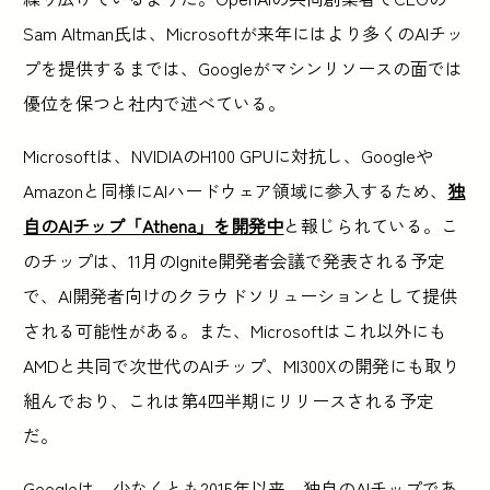
Sam Altman氏は、Microsoftが来年にはより多くのAIチッ
プを提供するまでは、Googleがマシンリソースの面では
優位を保つと社内で述べている。
Microsoftは、NVIDIAのH100 GPUに対抗し、Googleや
Amazonと同様にAIハードウェア領域に参入するため、
独
自のAIチップ「Athena」を開発中
と報じられている。こ
のチップは、11月のIgnite開発者会議で発表される予定
で、AI開発者向けのクラウドソリューションとして提供
される可能性がある。また、Microsoftはこれ以外にも
AMDと共同で次世代のAIチップ、MI300Xの開発にも取り
組んでおり、これは第4四半期にリリースされる予定
だ。
Googleは、少なくとも2015年以来、独自のAIチップであ