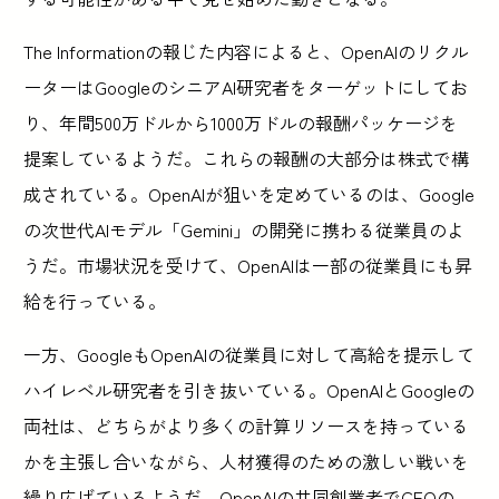
The Informationの報じた内容によると、OpenAIのリクル
ーターはGoogleのシニアAI研究者をターゲットにしてお
り、年間500万ドルから1000万ドルの報酬パッケージを
提案しているようだ。これらの報酬の大部分は株式で構
成されている。OpenAIが狙いを定めているのは、Google
の次世代AIモデル「Gemini」の開発に携わる従業員のよ
うだ。市場状況を受けて、OpenAIは一部の従業員にも昇
給を行っている。
一方、GoogleもOpenAIの従業員に対して高給を提示して
ハイレベル研究者を引き抜いている。OpenAIとGoogleの
両社は、どちらがより多くの計算リソースを持っている
かを主張し合いながら、人材獲得のための激しい戦いを
繰り広げているようだ。OpenAIの共同創業者でCEOの