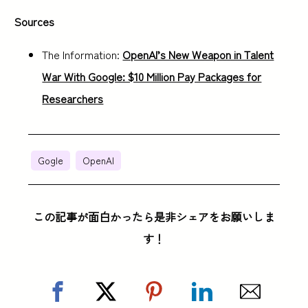
Sources
The Information:
OpenAI’s New Weapon in Talent
War With Google: $10 Million Pay Packages for
Researchers
Gogle
OpenAI
この記事が面白かったら是非シェアをお願いしま
す！