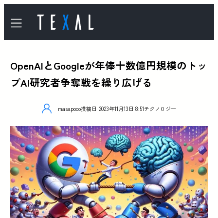
OpenAIとGoogleが年俸十数億円規模のトッ
プAI研究者争奪戦を繰り広げる
masapoco
投稿日
2023年11月13日 8:51
テクノロジー