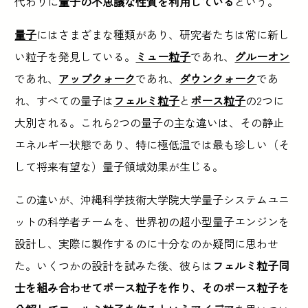
代わりに
量子の不思議な性質を利用している
という。
量子
にはさまざまな種類があり、研究者たちは常に新し
い粒子を発見している。
ミュー粒子
であれ、
グルーオン
であれ、
アップクォーク
であれ、
ダウンクォーク
であ
れ、すべての量子は
フェルミ粒子
と
ボース粒子
の2つに
大別される。これら2つの量子の主な違いは、その静止
エネルギー状態であり、特に極低温では最も珍しい（そ
して将来有望な）量子領域効果が生じる。
この違いが、沖縄科学技術大学院大学量子システムユニ
ットの科学者チームを、世界初の超小型量子エンジンを
設計し、実際に製作するのに十分なのか疑問に思わせ
た。いくつかの設計を試みた後、彼らは
フェルミ粒子同
士を組み合わせてボース粒子を作り、そのボース粒子を