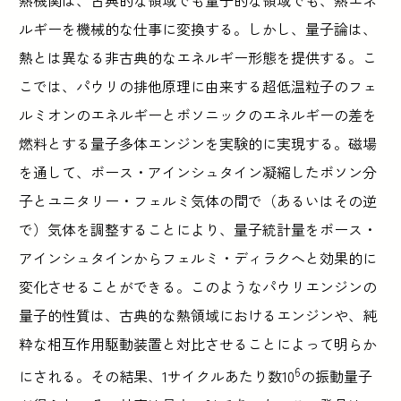
ルギーを機械的な仕事に変換する。しかし、量子論は、
熱とは異なる非古典的なエネルギー形態を提供する。こ
こでは、パウリの排他原理に由来する超低温粒子のフェ
ルミオンのエネルギーとボソニックのエネルギーの差を
燃料とする量子多体エンジンを実験的に実現する。磁場
を通して、ボース・アインシュタイン凝縮したボソン分
子とユニタリー・フェルミ気体の間で（あるいはその逆
で）気体を調整することにより、量子統計量をボース・
アインシュタインからフェルミ・ディラクへと効果的に
変化させることができる。このようなパウリエンジンの
量子的性質は、古典的な熱領域におけるエンジンや、純
粋な相互作用駆動装置と対比させることによって明らか
6
にされる。その結果、1サイクルあたり数10
の振動量子