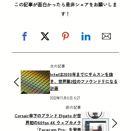
この記事が面白かったら是非シェアをお願いしま
す！
次の記事
Intelは2030年までにサムスンを抜
き、世界第2位のファウンドリになる
計画
2022年11月6日 6:27
前の記事
Corsair傘下のブランド Elgato が世
界初の60fps 4K ウェブカメラ
「Facecam Pro」を発表