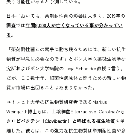
失う可能性があると予測している。
日本においても、薬剤耐性菌の影響は大きく、2019年の
調査では
年間8,000人が亡くなっている事が分かってい
る
。
「薬剤耐性菌との競争に勝ち残るためには、新しい抗生
物質が早急に必要なのです」とボン大学医薬微生物学研
究所およびボン大学病院のTanja Schneider教授は言う。
だが、ここ数十年、細菌性病原体と闘うための新しい物
質が市場に出回ることはあまりなかった。
ユトレヒト大学の抗生物質研究者であるMarkus
Weingarth博士らは、土壌細菌E terrae ssp. Carolinaから
クロビバクチン（Clovibactin）と呼ばれる抗生物質
を単
離した。彼らは、この強力な抗生物質は単剤耐性菌や多