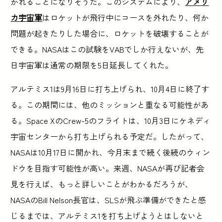
かれることになりそうだ。このシステムにより、
アメリ
カ宇宙軍
はロケットが飛行中にコースを外れたり、何か
問題が起きたりした場合に、ロケットを破壊することが
できる。NASAはこの試験をVABでしか行えないが、先
日宇宙軍は通常の期限を5日延長してくれた。
アルテミス1は9月16日に打ち上げられ、10月4日に終了す
る。この期間には、他のミッションと重なる可能性があ
る。Space XのCrew-5のフライトは、10月3日にケネディ
宇宙センターから打ち上げられる予定だ。したがって、
NASAは10月17日に開かれ、今月末まで続く後続のウィン
ドウを目指す可能性が高い。来週、NASAが再び記者会
見を行えば、もっと詳しいことがわかるだろうが、
NASAのBill Nelson長官は、SLSが飛ぶ準備ができたと感
じるまでは、アルテミス1を打ち上げようとはしないと