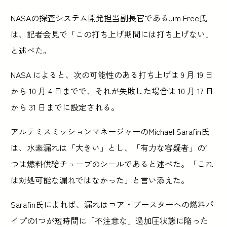
NASAの探査システム開発担当副長官であるJim Free氏
は、記者会見で「この打ち上げ期間には打ち上げない」
と述べた。
NASA によると、次の可能性のある打ち上げは 9 月 19 日
から 10 月 4 日までで、それが失敗した場合は 10 月 17 日
から 31 日までに設定される。
アルテミスミッションマネージャーのMichael Sarafin氏
は、水素漏れは「大きい」とし、「有力な容疑者」の1
つは燃料供給チューブのシールであると述べた。「これ
は対処可能な漏れではなかった」と言い添えた。
Sarafin氏によれば、漏れはコア・ブースターへの燃料パ
イプの1つが短時間に「不注意な」過加圧状態に陥った