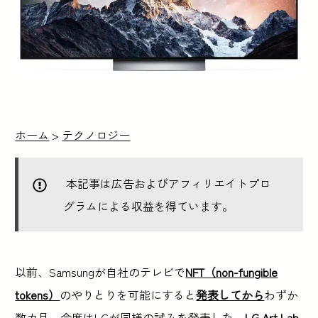
ホーム
>
テクノロジー
本記事は広告およびアフィリエイトプロ
グラムによる収益を得ています。
以前、Samsungが自社のテレビで
NFT（non-fungible
tokens）
のやりとりを可能にすると
発表してから
わずか
数カ月、今度はLGが同様の試みを発表した。
LG Art Lab