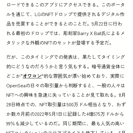
ロードできるこのアプリにアクセスできる。このポータ
ルを通じて、LGのNFTドロップで提供されるデジタル作
品を売買することができるとのことだ。9月22日に行わ
れる最初のドロップでは、彫刻家Barry X Ball氏によるメ
タリックな外観のNFTのセットが登場する予定だ。
だが、このタイミングでの発表は、果たしてタイミング
的にどうなのだろうかと言う気もする。暗号通貨全体に
どこか“
オワコン
”的な雰囲気が漂い始めており、実際に
OpenSeaの日々の取引量から判断すると、一般の人々は
NFTへの興味を急速に失っていることが見て取れる。8月
28日時点での、NFT取引量は500万ドル相当となり、わず
か数カ月前の2022年5月1日に記録した4億575万ドルから
99％も減少しているのだ。同じ期間に、最も人気の高い
NFTコレクションのフロアプライスも低下している。5月