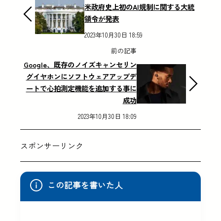
米政府史上初のAI規制に関する大統
領令が発表
2023年10月30日 18:59
前の記事
Google、既存のノイズキャンセリン
グイヤホンにソフトウェアアップデ
ートで心拍測定機能を追加する事に
成功
2023年10月30日 18:09
スポンサーリンク
この記事を書いた人