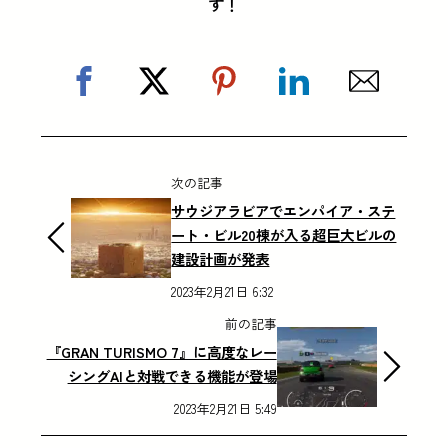
す！
次の記事
サウジアラビアでエンパイア・ステ
ート・ビル20棟が入る超巨大ビルの
建設計画が発表
2023年2月21日 6:32
前の記事
『GRAN TURISMO 7』に高度なレー
シングAIと対戦できる機能が登場
2023年2月21日 5:49