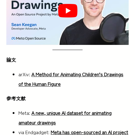
論文
arXiv:
A Method for Animating Children’s Drawings
of the Human Figure
参考文献
Meta:
A new, unique AI dataset for animating
amateur drawings
via Endgadget:
Meta has open-sourced an AI project