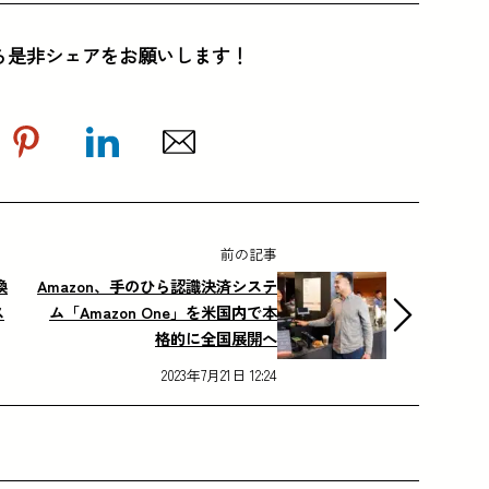
ら是非シェアをお願いします！
前の記事
換
Amazon、手のひら認識決済システ
ス
ム「Amazon One」を米国内で本
格的に全国展開へ
2023年7月21日 12:24