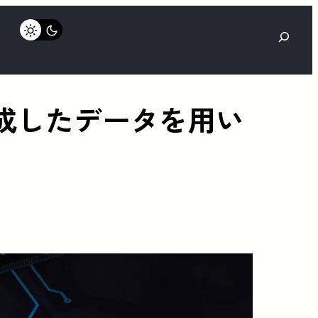
検
索
生成したデータを用い