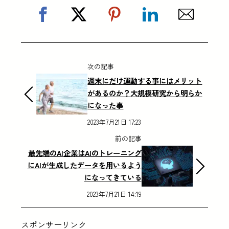
次の記事
週末にだけ運動する事にはメリット
があるのか？大規模研究から明らか
になった事
2023年7月21日 17:23
前の記事
最先端のAI企業はAIのトレーニング
にAIが生成したデータを用いるよう
になってきている
2023年7月21日 14:19
スポンサーリンク