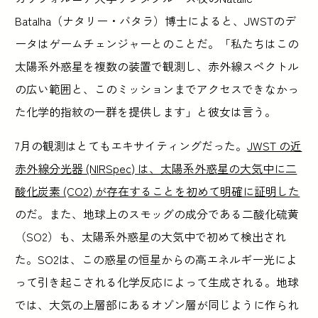
Batalha（ナタリー・バタラ）博士によると、JWSTのデ
ータはゲームチェンジャーとのことだ。「私たちはこの
太陽系外惑星を複数の装置で観測し、赤外線スペクトル
の広い範囲と、このミッションまでアクセスできなかっ
た化学的指紋の一群を提供します」と彼女は言う。
7月の観測はとてもエキサイティングだった。
JWST の近
赤外線分光器 (NIRSpec) は、太陽系外惑星の大気中に二
酸化炭素 (CO2) が存在することを初めて明確に証明した
のだ。また、地球上のスモッグの成分である二酸化硫黄
（SO2）も、太陽系外惑星の大気中で初めて検出され
た。SO2は、この惑星の恒星からの高エネルギー光によ
って引き起こされる化学反応によって生成される。地球
では、大気の上層部にあるオゾン層が同じように作られ