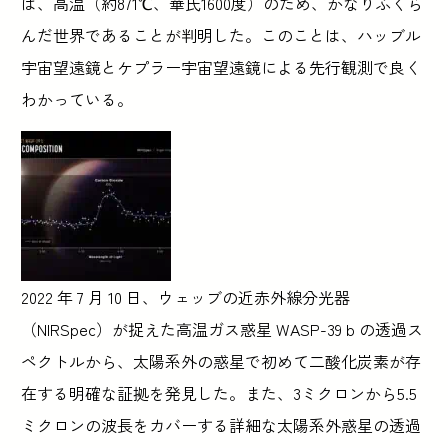
は、高温（約871℃、華氏1600度）のため、かなりふくら
んだ世界であることが判明した。このことは、ハッブル
宇宙望遠鏡とケプラー宇宙望遠鏡による先行観測で良く
わかっている。
2022 年 7 月 10 日、ウェッブの近赤外線分光器
（NIRSpec）が捉えた高温ガス惑星 WASP-39 b の透過ス
ペクトルから、太陽系外の惑星で初めて二酸化炭素が存
在する明確な証拠を発見した。また、3ミクロンから5.5
ミクロンの波長をカバーする詳細な太陽系外惑星の透過