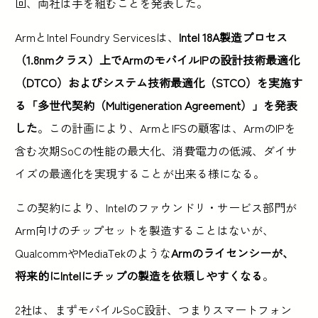
回、両社は手を組むことを発表した。
ArmとIntel Foundry Servicesは、
Intel 18A製造プロセス
（1.8nmクラス）上でArmのモバイルIPの設計技術最適化
（DTCO）およびシステム技術最適化（STCO）を実施す
る「多世代契約（Multigeneration Agreement）」を発表
した
。この計画により、ArmとIFSの顧客は、ArmのIPを
含む次期SoCの性能の最大化、消費電力の低減、ダイサ
イズの最適化を実現することが出来る様になる。
この契約により、Intelのファウンドリ・サービス部門が
Arm向けのチップセットを製造することはないが、
QualcommやMediaTekのような
Armのライセンシーが、
将来的にIntelにチップの製造を依頼しやすくなる
。
2社は、まずモバイルSoC設計、つまりスマートフォン