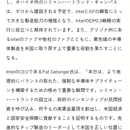
し、オハイオ州のシリコンハートランド・キャンパス
は、ゼロから建設される予定で、IntelとISFの顧客にとっ
て大きな製造能力の増強となり、IntelのIDM2.0戦略の実
行に役立つと期待されています。また、アリゾナ州にあ
るIntelのファブや他社のファブとともに、最先端の半導
体製造を米国に取り戻す上で重要な役割を果たすことに
なる。
IntelのCEOであるPat Gelsinger氏は、「本日は、より地
理的にバランスの取れた、強靭な半導体サプライチェー
ンを構築するための極めて重要な瞬間です。シリコン・
ハートランドの設立は、政府のインセンティブが民間投
資を呼び込み、何千もの高賃金雇用を創出し、米国経済
と国家安全保障に貢献することを証明するものです。先
進的なチップ製造のリーダーとして米国を正しい位置に