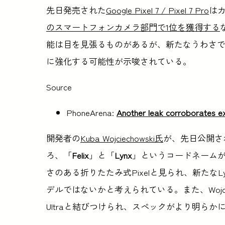
先日発売された
Google Pixel 7 / Pixel 7 Pro
は
のスマートフォンカメラ部門で1位を獲得する
能は目を見張るものがあるが、新たなうわさで
に強化する可能性が示唆されている。
Source
PhoneArena:
Another leak corroborates exi
開発者の
Kuba Wojciechowski氏
が、先日公開され
ろ、「
Felix
」と「
Lynx
」というコードネームが
さのある折りたたみ式Pixelと見られ、新たなLynx
デルではないかと考えられている。また、Wojciec
Ultraと結びつけられ、スペックがより明ら