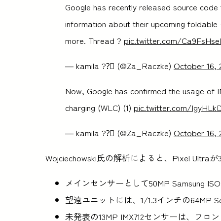
Google has recently released source code f
information about their upcoming foldable (
more. Thread ?
pic.twitter.com/Ca9FsHse
— kamila ??️‍⚧️ (@Za_Raczke)
October 16, 
Now, Google has confirmed the usage of IM
charging (WLC) (1)
pic.twitter.com/IgyHLk
— kamila ??️‍⚧️ (@Za_Raczke)
October 16, 
Wojciechowski氏の解析によると、Pixel 
メインセンサーとして50MP Samsung ISO
望遠ユニットには、1/1.3インチの64MP Son
未発表の13MP IMX712センサーは、