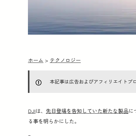
ホーム
>
テクノロジー
本記事は広告およびアフィリエイトプ
DJI
は、
先日登場を告知していた新たな製品
に
る事を明らかにした。