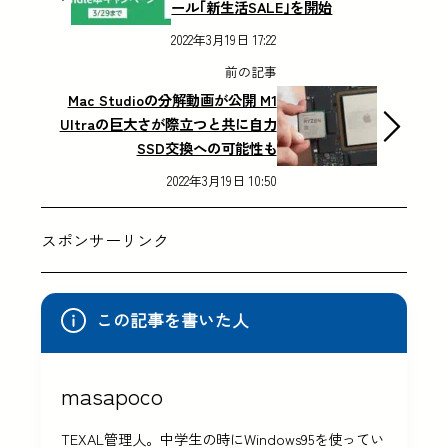
ール｢新生活SALE｣を開始
2022年3月19日 17:22
前の記事
Mac Studioの分解動画が公開 M1
Ultraの巨大さが際立つと共に自力
SSD交換への可能性も
2022年3月19日 10:50
スポンサーリンク
この記事を書いた人
masapoco
TEXAL管理人。中学生の時にWindows95を使ってい