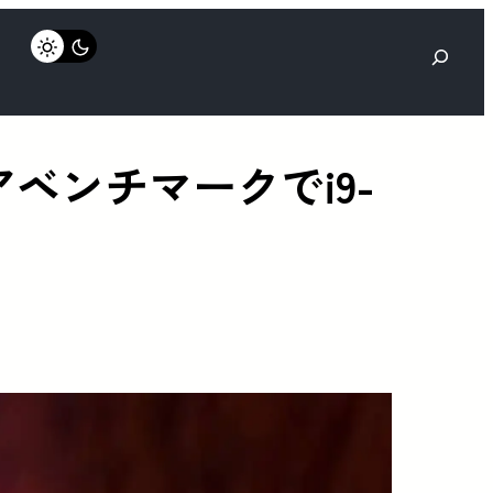
検
索
コアベンチマークでi9-