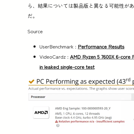
ら、結果については製品版と異なる可能性が
だ。
Source
UserBenchmark :
Performance Results
VideoCardz :
AMD Ryzen 5 7600X 6-core R
in leaked single-core test