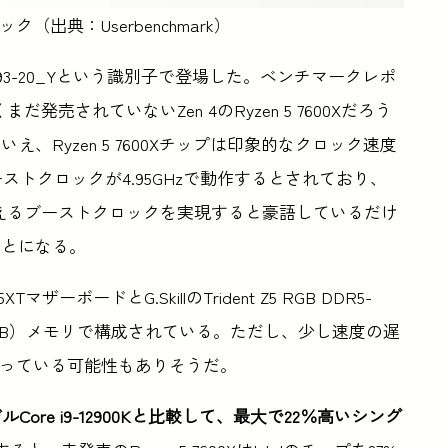
ペック（出典：Userbenchmark）
0593-20_Yという識別子で登場した。ベンチマークレポ
売されていないZen 4のRyzen 5 7600Xだろう
Ryzen 5 7600Xチップは印象的なクロック速度
ーストクロックが4.95GHzで動作するとされており、
Hzを超えるブーストクロックを実現すると豪語しているだけ
ことになる。
XTマザーボードとG.SkillのTrident Z5 RGB DDR5-
 32GB（2x16GB）メモリで構成されている。ただし、少し速度の遅
を引っ張っている可能性もありそうだ。
モデルCore i9-12900Kと比較して、最大で22％高いシング